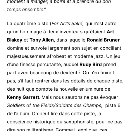
moment à manger, à boire et à prendre du bon
temps ensemble
.”
La quatrième piste (
For Art’s Sake
) qui n’est autre
qu’un hommage à deux inventeurs qu’étaient
Art
Blakey
et
Tony Allen
, dans laquelle
Ronald Bruner
domine et survole largement son sujet en conciliant
majestueusement afrobeat et moderne jazz. Un jeu
d’une finesse percutante, auquel
Rudy Bird
prend
part avec beaucoup de dextérité. On n’en finirait
pas, s’il faut rentrer dans les détails de chaque piste,
des huit que compte la nouvelle enluminure de
Kenny Garrett.
Mais nous saurons ne pas évoquer
Soldiers of the Fields/Soldats des Champs,
piste 6
de l’album. On peut lire dans cette piste, la
conscience historique du saxophoniste, pour ne pas
dire son militantisme. Comme il explique, ces