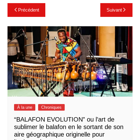
Navigation
Précédent
Suivant
de
l’article
À la une
Chroniques
“BALAFON EVOLUTION” ou l’art de
sublimer le balafon en le sortant de son
aire géographique originelle pour