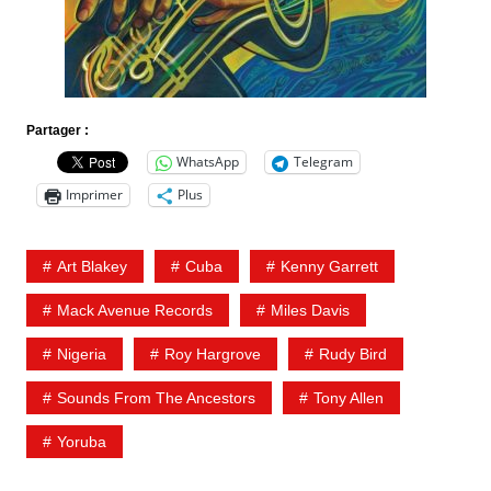
Partager :
WhatsApp
Telegram
Imprimer
Plus
Art Blakey
Cuba
Kenny Garrett
Mack Avenue Records
Miles Davis
Nigeria
Roy Hargrove
Rudy Bird
Sounds From The Ancestors
Tony Allen
Yoruba