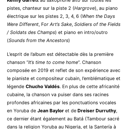
pistes, chanteur sur la piste 2 (
Hargrove
), au piano
électrique sur les pistes 2, 3, 4, 6 (
When the Days
Were Different
, F
or Art’s Sake
,
Soldiers of the Fields
/ Soldats des Champs
) et piano en intro/outro
(
Sounds from the Ancestors
)
L’esprit de l’album est détectable dès la première
chanson “
It’s time to come home
“. Chanson
composée en 2019 et reflet de son expérience avec
le pianiste et compositeur cubain, l’emblématique et
légende
Chucho Valdés
. En plus de cette africanité
cubaine, la chanson va puiser dans ses racines
profondes africaines par les ponctuations vocales
en Yoruba de
Jean Baylor
et de
Dreiser Durruthy
,
ce dernier étant également au Batá (Tambour sacré
dans la religion Yoruba au Nigeria, et la Santería à