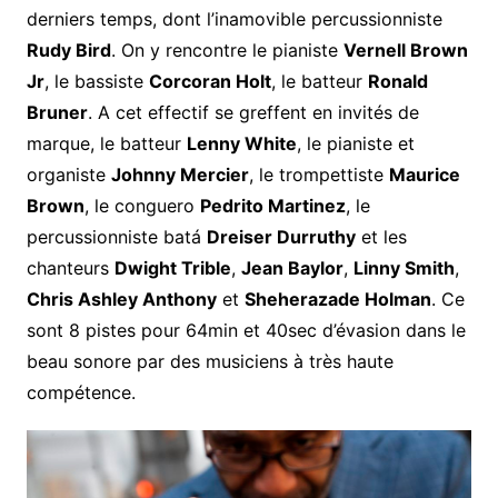
derniers temps, dont l’inamovible percussionniste
Rudy Bird
. On y rencontre le pianiste
Vernell Brown
Jr
, le bassiste
Corcoran Holt
, le batteur
Ronald
Bruner
. A cet effectif se greffent en invités de
marque, le batteur
Lenny White
, le pianiste et
organiste
Johnny Mercier
, le trompettiste
Maurice
Brown
, le conguero
Pedrito Martinez
, le
percussionniste batá
Dreiser Durruthy
et les
chanteurs
Dwight Trible
,
Jean Baylor
,
Linny Smith
,
Chris Ashley Anthony
et
Sheherazade Holman
. Ce
sont 8 pistes pour 64min et 40sec d’évasion dans le
beau sonore par des musiciens à très haute
compétence.