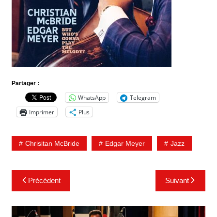
Partager :
WhatsApp
Telegram
Imprimer
Plus
Chrisitan McBride
Edgar Meyer
Jazz
Navigation
Précédent
Suivant
de
l’article