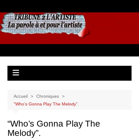
Aller
au
contenu
Accueil
Chroniques
“Who’s Gonna Play The Melody”.
“Who’s Gonna Play The
Melody”.