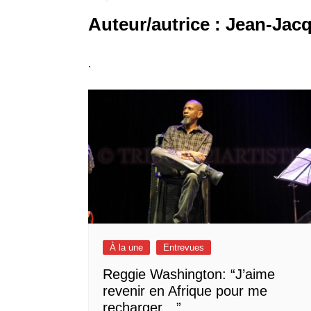
Auteur/autrice :
Jean-Jac
.
À la une
Entrevues
Reggie Washington: “J’aime
revenir en Afrique pour me
recharger…”