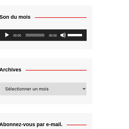
Son du mois
Lecteur
Utilisez
00:00
00:00
audio
les
flèches
haut/bas
pour
augmenter
Archives
ou
diminuer
Archives
le
volume.
Abonnez-vous par e-mail.