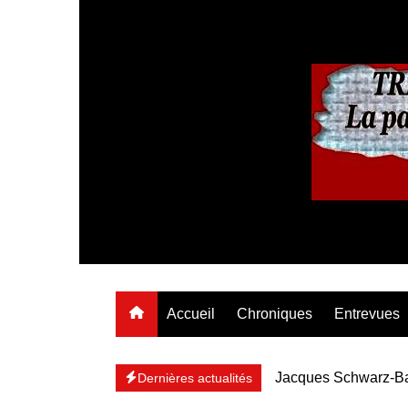
Aller
au
contenu
Accueil
Chroniques
Entrevues
Jacques Schwarz-Ba
Dernières actualités