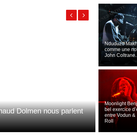
Nduduzo Makha
comme une not
John Coltrane.
“BALAFON 
Moonlight Ben
naud Dolmen nous parlent
en le sorta
bel exercice d’
entre Vodun & 
l’universel.
Roll