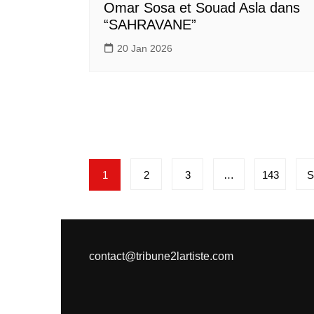
Omar Sosa et Souad Asla dans
“SAHRAVANE”
20 Jan 2026
Pagination
1
2
3
…
143
S
des
publications
contact@tribune2lartiste.com