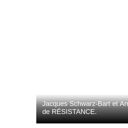
e pour me
Jacques Schwarz-Bart et Ar
de RÉSISTANCE.