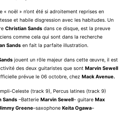
e « noël » n’ont été si adroitement reprises en
stesse et habile disgression avec les habitudes. Un
tre
Christian Sands
dans ce disque, est la preuve
usiciens comme cela qui sont dans la recherche
ian Sands
en fait la parfaite illustration.
 Sands
jouent un rôle majeur dans cette œuvre, il est
activité des deux guitaristes que sont
Marvin Sewell
fficielle prévue le 06 octobre, chez
Mack Avenue.
mpli-Celeste (track 9), Percus latines (track 9)
n Sands
–Batterie
Marvin Sewell
– guitare
Max
Jimmy Greene
–saxophone
Keita Ogawa
–