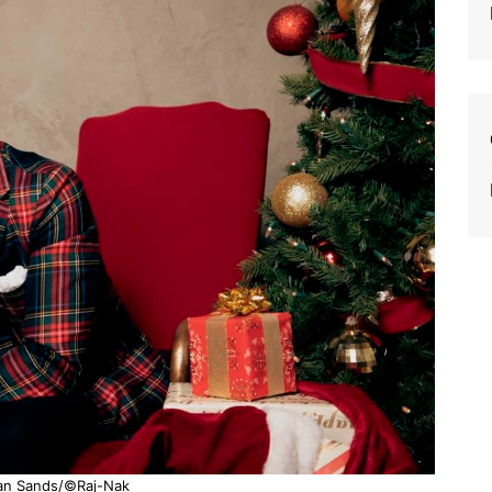
ian Sands/©Raj-Nak