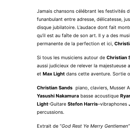
Jamais chansons célébrant les festivités d
funanbulant entre adresse, délicatesse, ju
disque jubilatoire. L’audace dont fait mon
qu’il est au faîte de son art. Il y a des m
permanente de la perfection et ici,
Christ
Si tous les musiciens autour de
Christian
aussi judicieux de relever la majestueuse 
et
Max Light
dans cette aventure. Sortie o
Christian Sands
piano, ​​claviers, Musser A
Yasushi Nakamura
basse acoustique
Rya
Light
-Guitare
Stefon Harris
–vibraphones
percussions.
Extrait de “
God
Rest Ye Merry Gentlemen”