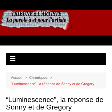
Aller
au
contenu
Accueil
Chroniques
“Luminescence”, la réponse de Sonny et de Gregory
“Luminescence”, la réponse de
Sonny et de Gregory