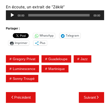
Lecteur
En écoute, un extrait de “Zéklè”
audio
00:00
00:00
Partager :
WhatsApp
Telegram
Imprimer
Plus
Gregory Privat
Guadeloupe
Jazz
Luminescence
Martinique
Sonny Troupé
Navigation
Précédent
Suivant
de