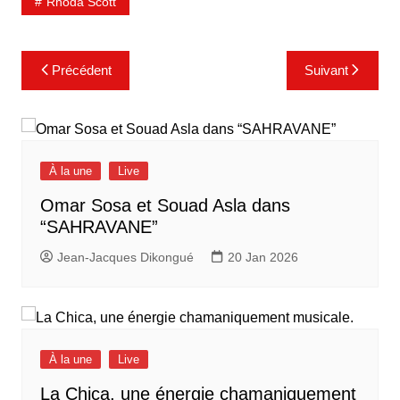
Rhoda Scott
Navigation
Précédent
Suivant
de
l’article
À la une
Live
Omar Sosa et Souad Asla dans
“SAHRAVANE”
Jean-Jacques Dikongué
20 Jan 2026
À la une
Live
La Chica, une énergie chamaniquement