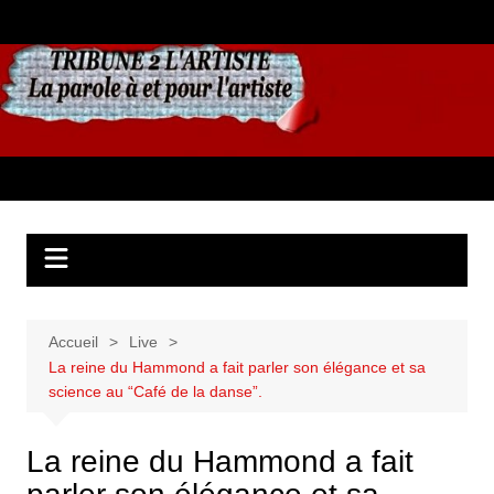
Aller
au
contenu
Accueil
Live
La reine du Hammond a fait parler son élégance et sa
science au “Café de la danse”.
La reine du Hammond a fait