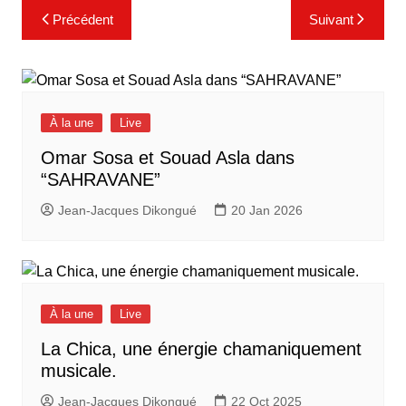
Navigation
Précédent
Suivant
de
l’article
À la une
Live
Omar Sosa et Souad Asla dans
“SAHRAVANE”
Jean-Jacques Dikongué
20 Jan 2026
À la une
Live
La Chica, une énergie chamaniquement
musicale.
Jean-Jacques Dikongué
22 Oct 2025