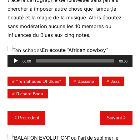
chercher à imposer autre chose que l’amour,la
beauté et la magie de la musique. Alors écoutez
sans modération aucune les 10 membres ou
influences du Blues aux cinq notes.
Lecteur
En écoute “African cowboy”
audio
00:00
00:00
"Ten Shades Of Blues"
Bassiste
Jazz
Richard Bona
Navigation
Précédent
Suivant
de
l’article