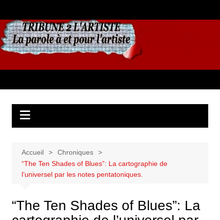
Aller
au
contenu
Accueil
Chroniques
“The Ten Shades of Blues”: La cartographie de
l’universel par les notes pentatoniques.
“The Ten Shades of Blues”: La