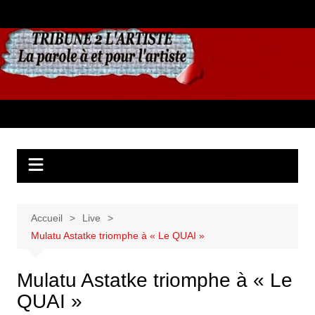
Aller
au
contenu
Accueil
Live
Mulatu Astatke triomphe à « Le QUAI »
Mulatu Astatke triomphe à « Le
QUAI »