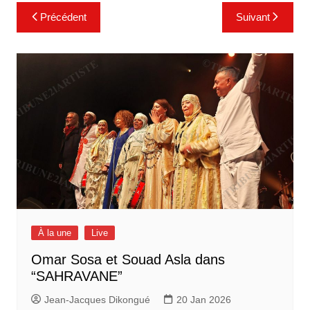
Navigation
Précédent
Suivant
de
l’article
À la une
Live
Omar Sosa et Souad Asla dans
“SAHRAVANE”
Jean-Jacques Dikongué
20 Jan 2026