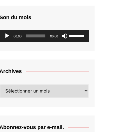
Son du mois
Lecteur
Utilisez
00:00
00:00
audio
les
flèches
haut/bas
pour
augmenter
Archives
ou
diminuer
Archives
le
volume.
Abonnez-vous par e-mail.