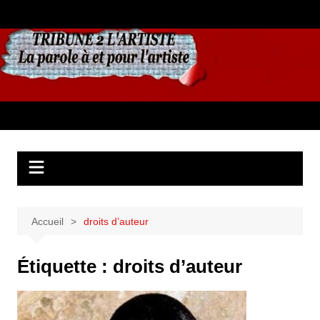
Aller
au
contenu
Accueil
droits d’auteur
Étiquette :
droits d’auteur