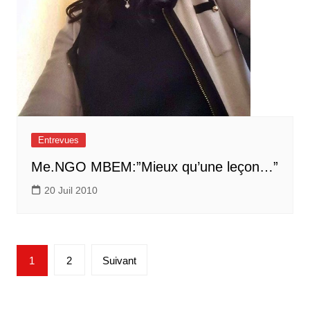
Entrevues
Me.NGO MBEM:”Mieux qu’une leçon…”
20 Juil 2010
Pagination
1
2
Suivant
des
publications