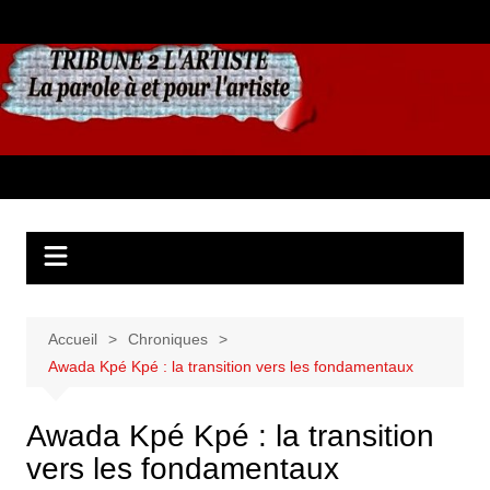
Aller
au
contenu
Accueil
Chroniques
Awada Kpé Kpé : la transition vers les fondamentaux
Awada Kpé Kpé : la transition
vers les fondamentaux