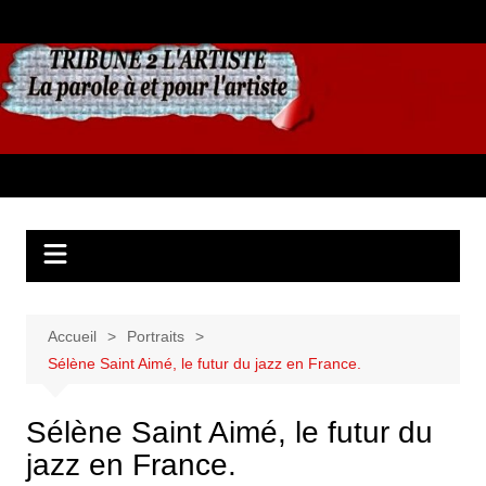
Aller
au
contenu
Accueil
Portraits
Sélène Saint Aimé, le futur du jazz en France.
Sélène Saint Aimé, le futur du
jazz en France.