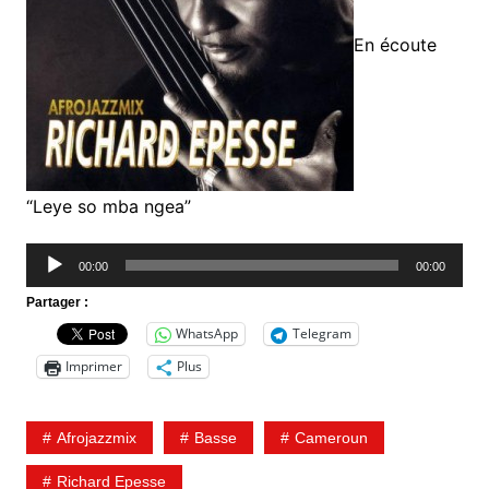
En écoute
“Leye so mba ngea”
Lecteur
00:00
00:00
audio
Partager :
WhatsApp
Telegram
Imprimer
Plus
Afrojazzmix
Basse
Cameroun
Richard Epesse