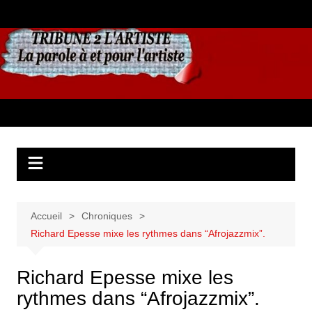
Aller
au
contenu
Accueil
Chroniques
Richard Epesse mixe les rythmes dans “Afrojazzmix”.
Richard Epesse mixe les
rythmes dans “Afrojazzmix”.