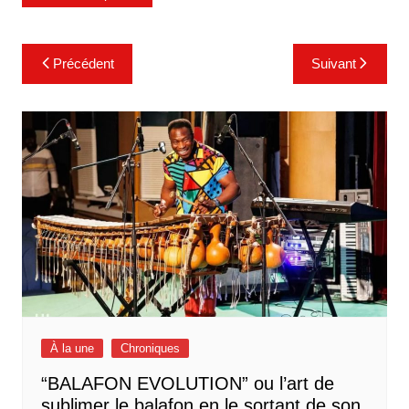
Navigation
Précédent
Suivant
de
l’article
À la une
Chroniques
“BALAFON EVOLUTION” ou l’art de
sublimer le balafon en le sortant de son