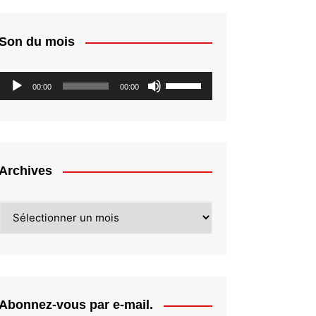
Son du mois
Lecteur
Utilisez
00:00
00:00
audio
les
flèches
haut/bas
pour
augmenter
Archives
ou
diminuer
Archives
le
volume.
Abonnez-vous par e-mail.