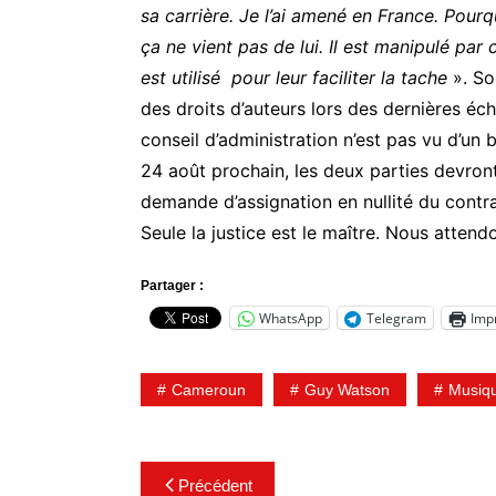
sa carrière. Je l’ai amené en France. Pourq
ça ne vient pas de lui. Il est manipulé par
est utilisé pour leur faciliter la tache
». So
des droits d’auteurs lors des dernières éch
conseil d’administration n’est pas vu d’un 
24 août prochain, les deux parties devront
demande d’assignation en nullité du contra
Seule la justice est le maître. Nous attendo
Partager :
WhatsApp
Telegram
Imp
Cameroun
Guy Watson
Musiq
Navigation
Précédent