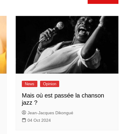
News
Opinion
Mais où est passée la chanson
jazz ?
Jean-Jacques Dikongué
04 Oct 2024