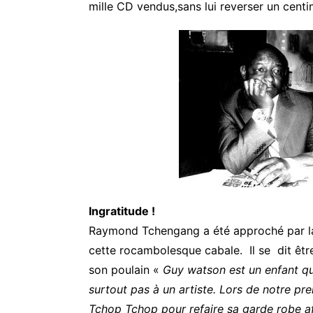
mille CD vendus,sans lui reverser un centi
Ingratitude !
Raymond Tchengang a été approché par la t
cette rocambolesque cabale. Il se dit êtr
son poulain «
Guy watson est un enfant que 
surtout pas à un artiste. Lors de notre pr
Tchop Tchop pour refaire sa garde robe af