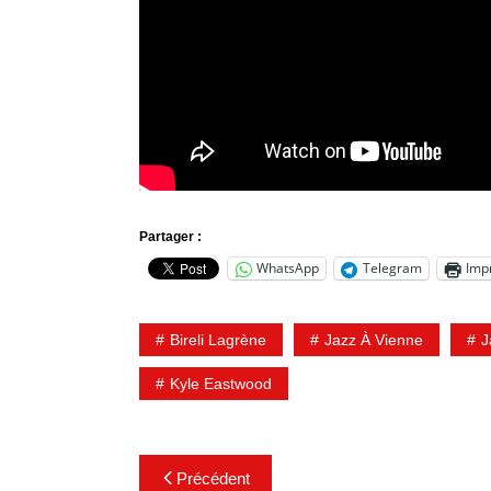
Partager :
WhatsApp
Telegram
Imp
Bireli Lagrène
Jazz À Vienne
J
Kyle Eastwood
Navigation
Précédent