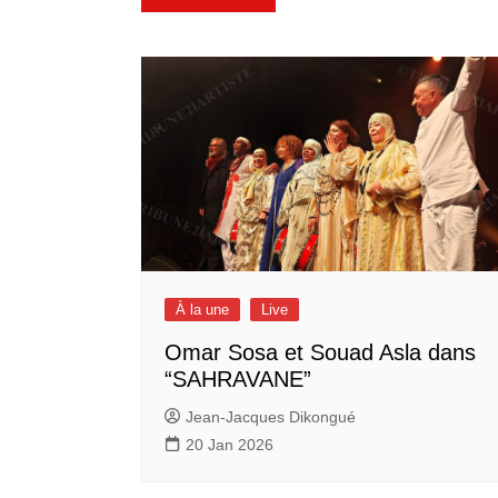
de
l’article
À la une
Live
Omar Sosa et Souad Asla dans
“SAHRAVANE”
Jean-Jacques Dikongué
20 Jan 2026