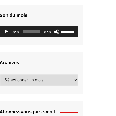
Son du mois
Lecteur
Utilisez
00:00
00:00
audio
les
flèches
haut/bas
pour
augmenter
Archives
ou
diminuer
Archives
le
volume.
Abonnez-vous par e-mail.