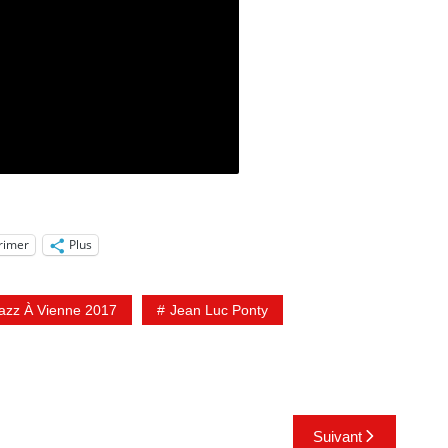
rimer
Plus
azz À Vienne 2017
Jean Luc Ponty
Suivant