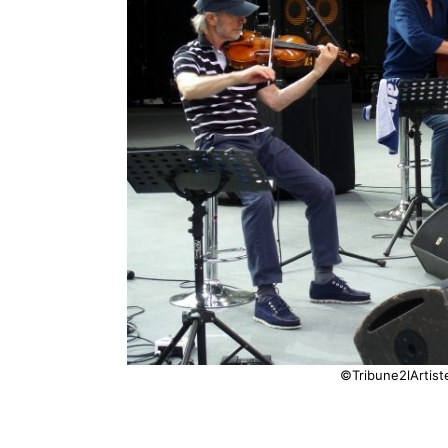
©Tribune2lArtist