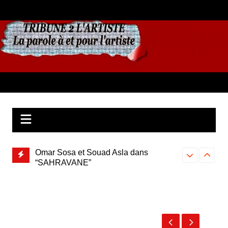
Aller
au
contenu
”, le
Omar Sosa et Souad Asla dans
A PIECE OF I
qui
“SAHRAVANE”
immersion dans
John
musicale éth
HADERO