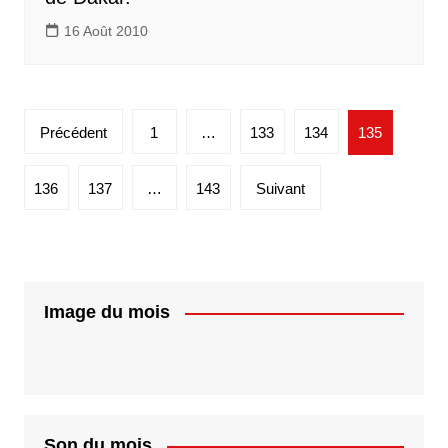
16 Août 2010
Pagination
Précédent
1
…
133
134
135
des
publications
136
137
…
143
Suivant
Image du mois
Son du mois