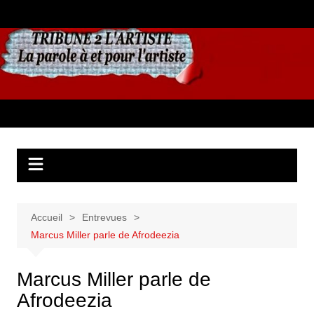
Aller
au
contenu
Accueil
Entrevues
Marcus Miller parle de Afrodeezia
Marcus Miller parle de
Afrodeezia