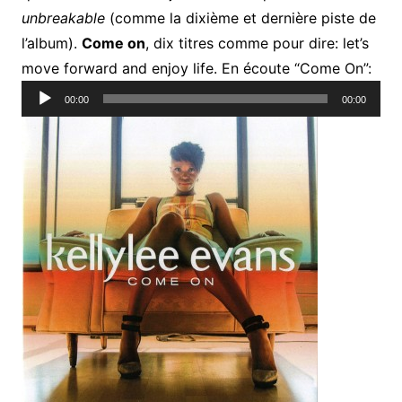
unbreakable
(comme la dixième et dernière piste de
l’album).
Come on
, dix titres comme pour dire: let’s
Lect
move forward and enjoy life. En écoute “Come On”:
audi
00:00
00:00