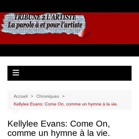
Aller
au
contenu
Accueil
Chroniques
Kellylee Evans: Come On, comme un hymne à la vie.
Kellylee Evans: Come On,
comme un hymne à la vie.