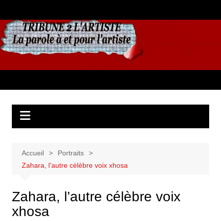
Aller
au
contenu
Accueil
Portraits
Zahara, l’autre célèbre voix xhosa
Zahara, l’autre célèbre voix
xhosa