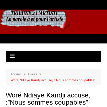
Aller
au
contenu
Accueil
Livres
Woré Ndiaye Kandji accuse, :”Nous sommes coupables”
Woré Ndiaye Kandji accuse,
:”Nous sommes coupables”