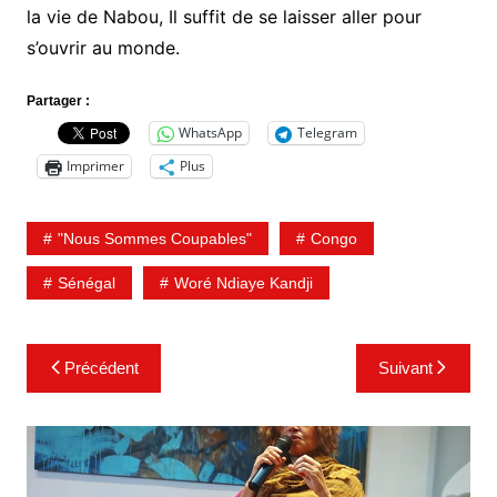
la vie de Nabou, Il suffit de se laisser aller pour
s’ouvrir au monde.
Partager :
WhatsApp
Telegram
Imprimer
Plus
"Nous Sommes Coupables"
Congo
Sénégal
Woré Ndiaye Kandji
Navigation
Précédent
Suivant
de
l’article