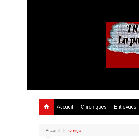
Aller
au
contenu
Accueil
Chroniques
Entrevues
Accueil
Congo