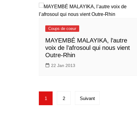
Coups de coeur
MAYEMBÉ MALAYIKA, l’autre
voix de l’afrosoul qui nous vient
Outre-Rhin
22 Jan 2013
Pagination
1
2
Suivant
des
publications