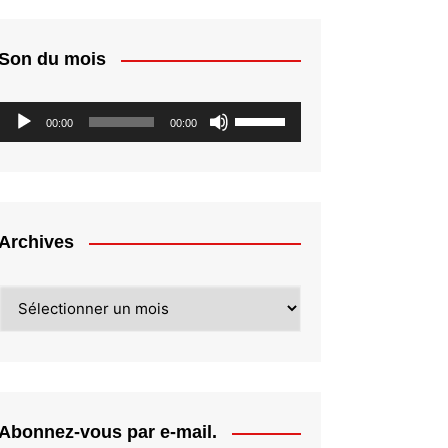
Son du mois
Lecteur
Utilisez
00:00
00:00
audio
les
flèches
haut/bas
pour
augmenter
Archives
ou
diminuer
Archives
le
volume.
Abonnez-vous par e-mail.