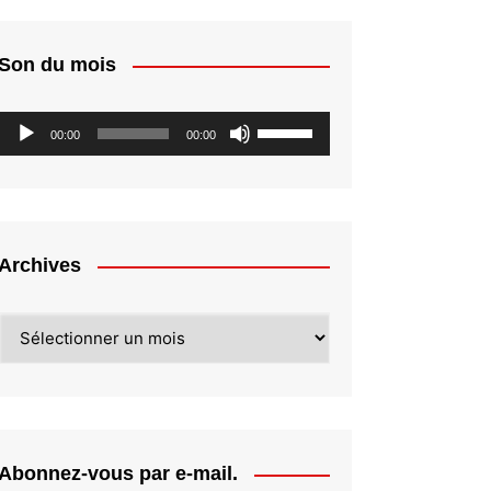
Son du mois
Lecteur
Utilisez
00:00
00:00
audio
les
flèches
haut/bas
pour
augmenter
Archives
ou
diminuer
Archives
le
volume.
Abonnez-vous par e-mail.