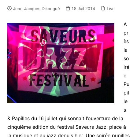
Jean-Jacques Dikongué
18 Juil 2014
Live
A
pr
ès
la
so
iré
e
Pu
pil
le
s
& Papilles du 16 juillet qui sonnait l’ouverture de la
cinquième édition du festival Saveurs Jazz, place à
la musique et au jazz depuis hier. Une soirée pupilles