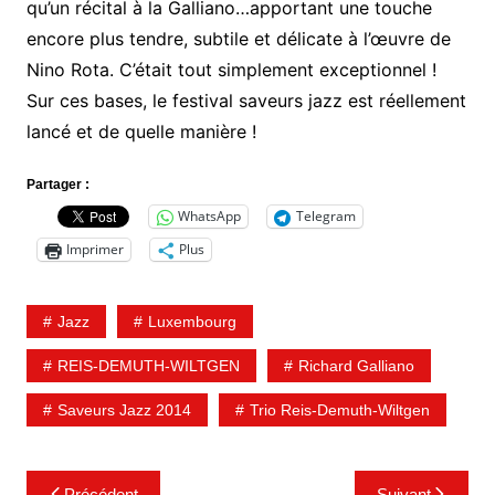
qu’un récital à la Galliano…apportant une touche
encore plus tendre, subtile et délicate à l’œuvre de
Nino Rota. C’était tout simplement exceptionnel !
Sur ces bases, le festival saveurs jazz est réellement
lancé et de quelle manière !
Partager :
WhatsApp
Telegram
Imprimer
Plus
Jazz
Luxembourg
REIS-DEMUTH-WILTGEN
Richard Galliano
Saveurs Jazz 2014
Trio Reis-Demuth-Wiltgen
Navigation
Précédent
Suivant