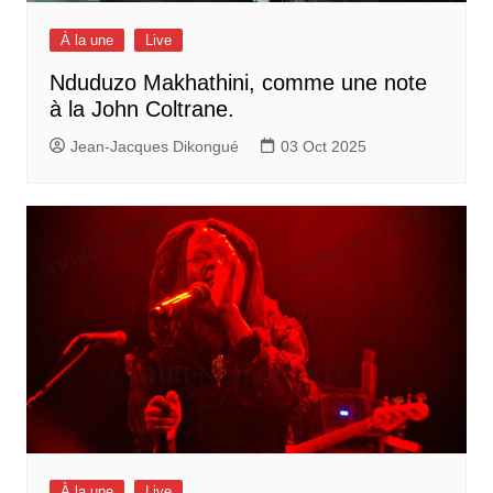
À la une
Live
Nduduzo Makhathini, comme une note
à la John Coltrane.
Jean-Jacques Dikongué
03 Oct 2025
À la une
Live