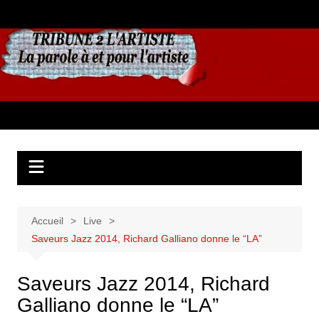
Aller
au
contenu
Accueil
Live
Saveurs Jazz 2014, Richard Galliano donne le “LA”
Saveurs Jazz 2014, Richard
Galliano donne le “LA”