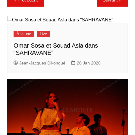
de
l’article
À la une
Live
Omar Sosa et Souad Asla dans
“SAHRAVANE”
Jean-Jacques Dikongué
20 Jan 2026