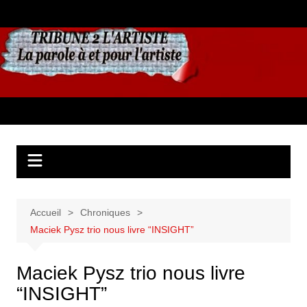
Aller
au
contenu
Accueil
Chroniques
Maciek Pysz trio nous livre “INSIGHT”
Maciek Pysz trio nous livre
“INSIGHT”