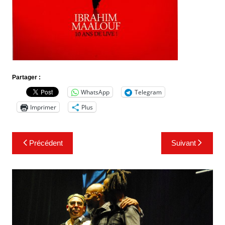
Partager :
WhatsApp
Telegram
Imprimer
Plus
Navigation
Précédent
Suivant
de
l’article