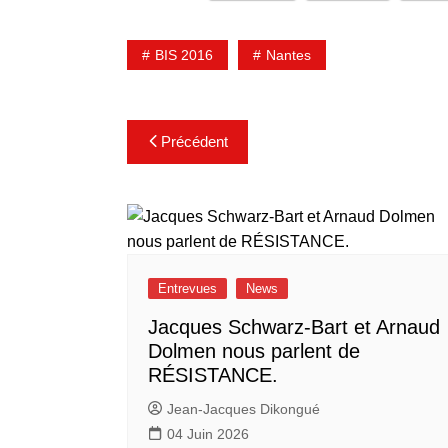
BIS 2016
Nantes
Navigation
Précédent
de
l’article
Entrevues
News
Jacques Schwarz-Bart et Arnaud
Dolmen nous parlent de
RÉSISTANCE.
Jean-Jacques Dikongué
04 Juin 2026