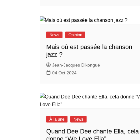
News
Opinion
Mais où est passée la chanson
jazz ?
Jean-Jacques Dikongué
04 Oct 2024
À la une
News
Quand Dee Dee chante Ella, cela
donne “We Love Ella”