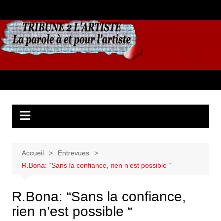
Aller
au
contenu
Accueil
Entrevues
R.Bona: “Sans la confiance, rien n’est possible “
R.Bona: “Sans la confiance,
rien n’est possible “