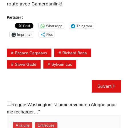
route avec Camerounlink!
Partager :
WhatsApp
Telegram
Imprimer
Plus
Espace Carpeaux
Richard Bona
Steve Gadd
Sylvain Luc
Navigation
Suivant
de
l’article
À la une
Entrevues