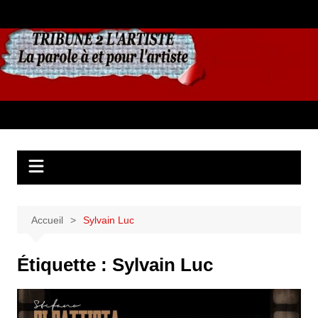
Aller
au
contenu
Accueil
Sylvain Luc
Étiquette :
Sylvain Luc