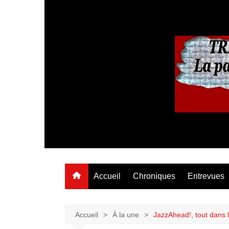
Aller
au
contenu
Accueil
Chroniques
Entrevues
Accueil
À la une
JazzAhead!, tout dans le