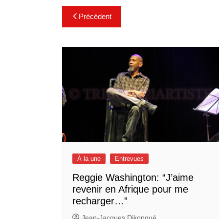
Navigation
Précédent
de
l’article
À la une
Entrevues
Reggie Washington: “J’aime
revenir en Afrique pour me
recharger…”
Jean-Jacques Dikongué