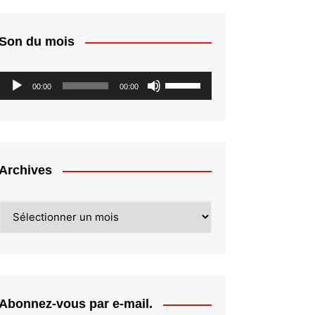
Son du mois
Lecteur
Utilisez
00:00
00:00
audio
les
flèches
haut/bas
pour
augmenter
Archives
ou
diminuer
Archives
le
volume.
Abonnez-vous par e-mail.