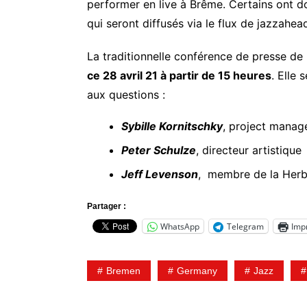
performer en live à Brême. Certains ont d
qui seront diffusés via le flux de jazzahead
La traditionnelle conférence de presse de
ce 28 avril 21 à partir de 15 heures
. Elle
aux questions :
Sybille Kornitschky
, project mana
Peter Schulze
, directeur artistiqu
Jeff Levenson
, membre de la Herbi
Partager :
WhatsApp
Telegram
Imp
Bremen
Germany
Jazz