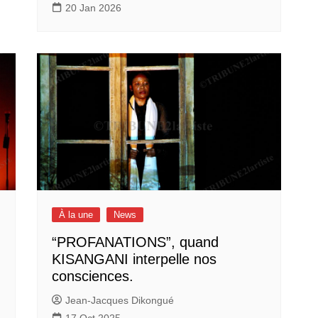
20 Jan 2026
À la une
News
“PROFANATIONS”, quand
KISANGANI interpelle nos
consciences.
Jean-Jacques Dikongué
17 Oct 2025