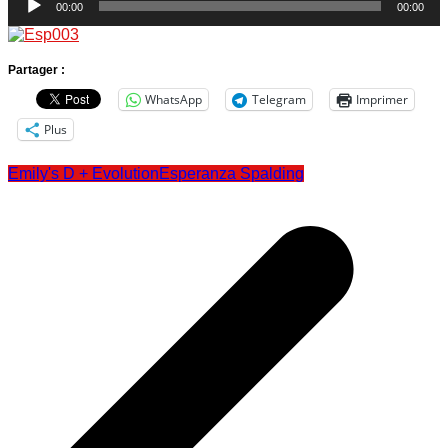
00:00
00:00
Partager :
WhatsApp
Telegram
Imprimer
Plus
Emily's D + Evolution
Esperanza Spalding
Navigation
de
l’article