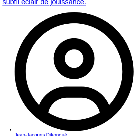
subtil éclair de jouissance.
Jean-Jacques Dikongué