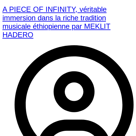
A PIECE OF INFINITY, véritable
immersion dans la riche tradition
musicale éthiopienne par MEKLIT
HADERO