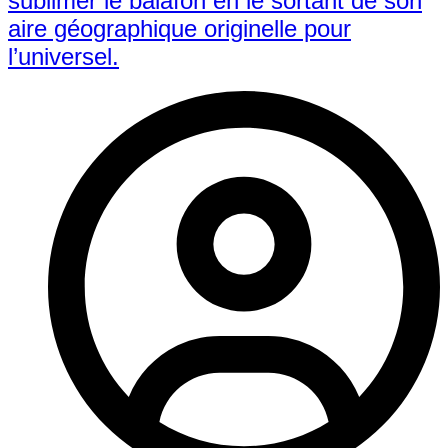
sublimer le balafon en le sortant de son
aire géographique originelle pour
l’universel.