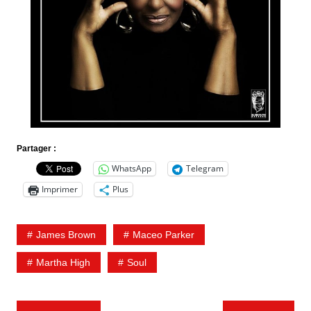
Partager :
WhatsApp
Telegram
Imprimer
Plus
James Brown
Maceo Parker
Martha High
Soul
Navigation