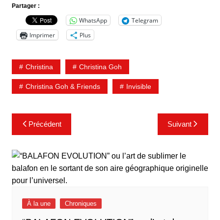
Partager :
WhatsApp
Telegram
Imprimer
Plus
Christina
Christina Goh
Christina Goh & Friends
Invisible
Navigation
Précédent
Suivant
de
l’article
À la une
Chroniques