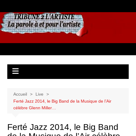
Aller
au
contenu
Accueil
Live
Ferté Jazz 2014, le Big Band de la Musique de l’Air
célèbre Glenn Miller…
Ferté Jazz 2014, le Big Band