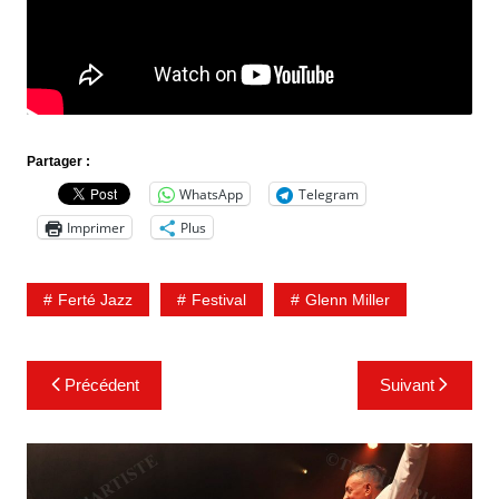
Partager :
WhatsApp
Telegram
Imprimer
Plus
Ferté Jazz
Festival
Glenn Miller
Navigation
Précédent
Suivant
de
l’article