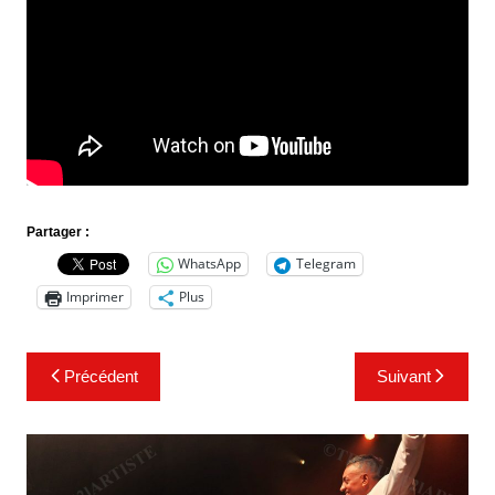
Partager :
WhatsApp
Telegram
Imprimer
Plus
Navigation
Précédent
Suivant
de
l’article