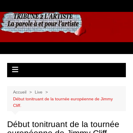
Aller
au
contenu
Accueil
Live
Début tonitruant de la tournée européenne de Jimmy
Cliff.
Début tonitruant de la tournée