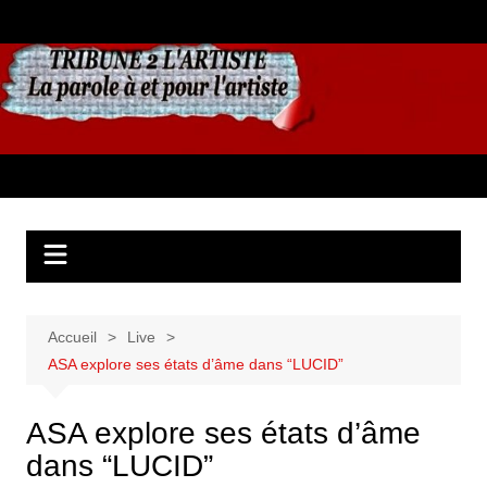
Aller
au
contenu
Accueil
Live
ASA explore ses états d’âme dans “LUCID”
ASA explore ses états d’âme
dans “LUCID”