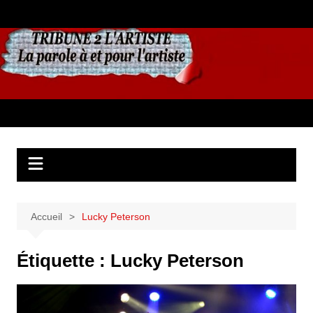
Aller
au
contenu
Accueil
Lucky Peterson
Étiquette :
Lucky Peterson