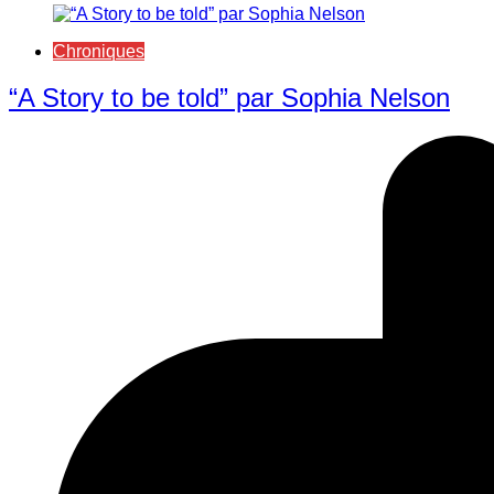
Chroniques
“A Story to be told” par Sophia Nelson