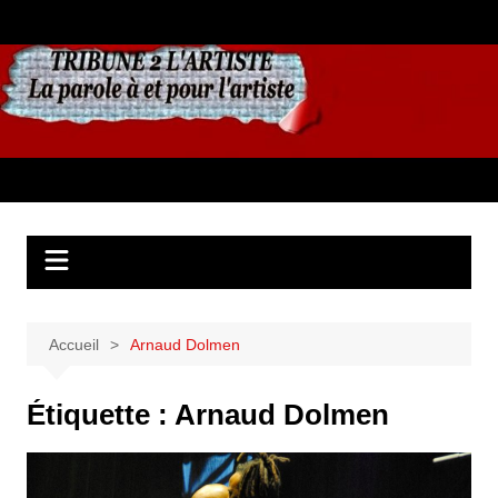
Aller
au
contenu
Accueil
Arnaud Dolmen
Étiquette :
Arnaud Dolmen