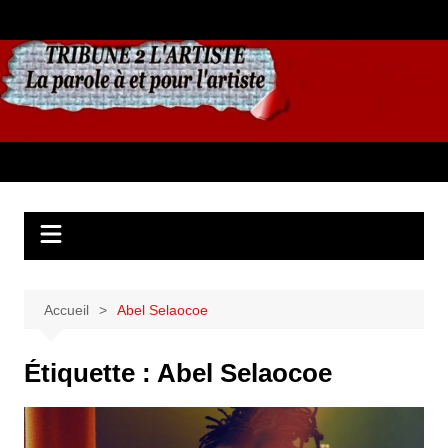
Aller
au
contenu
Accueil
Abel Selaocoe
Étiquette :
Abel Selaocoe