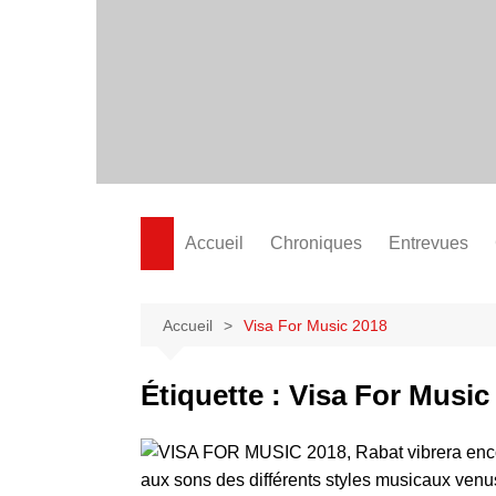
Aller
au
contenu
Accueil
Chroniques
Entrevues
Accueil
Visa For Music 2018
Étiquette :
Visa For Music