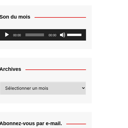
Son du mois
Lecteur
Utilisez
00:00
00:00
audio
les
flèches
haut/bas
pour
augmenter
Archives
ou
diminuer
Archives
le
volume.
Abonnez-vous par e-mail.