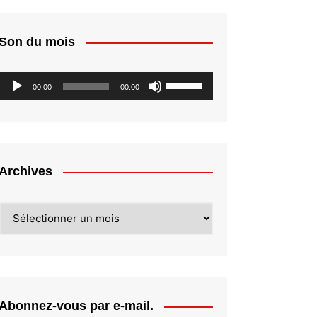
Son du mois
Lecteur
Utilisez
00:00
00:00
audio
les
flèches
haut/bas
pour
augmenter
Archives
ou
diminuer
Archives
le
volume.
Abonnez-vous par e-mail.