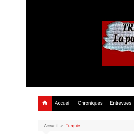
Aller
au
contenu
Accueil
Chroniques
Entrevues
Accueil
Turquie