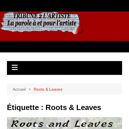
Aller
au
contenu
Accueil
Roots & Leaves
Étiquette :
Roots & Leaves