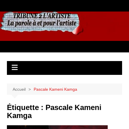
Aller
au
contenu
Accueil
Pascale Kameni Kamga
Étiquette :
Pascale Kameni
Kamga