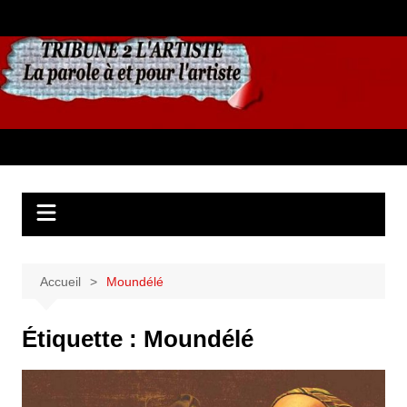
Aller
au
contenu
Accueil
Moundélé
Étiquette :
Moundélé