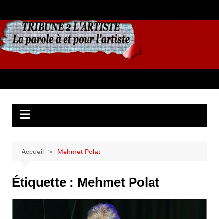
Aller
au
contenu
Accueil
Mehmet Polat
Étiquette :
Mehmet Polat