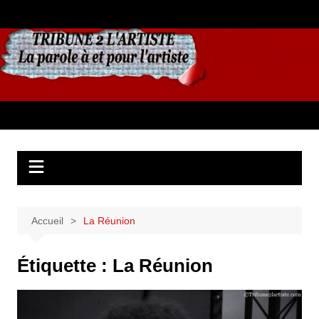
Aller
au
contenu
Accueil
La Réunion
Étiquette :
La Réunion