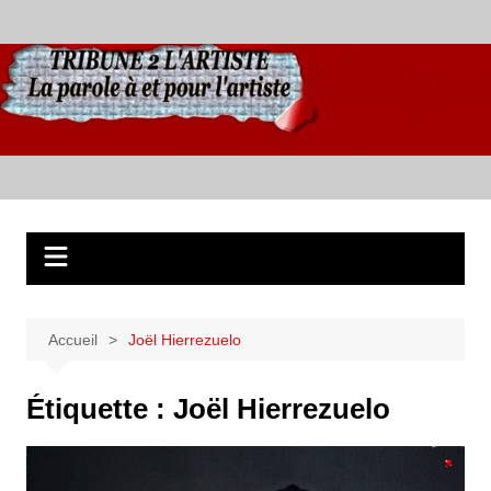
Aller
au
contenu
Accueil
Joël Hierrezuelo
Étiquette :
Joël Hierrezuelo